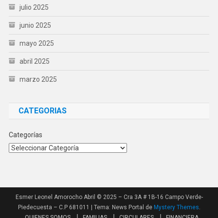
julio 2025
junio 2025
mayo 2025
abril 2025
marzo 2025
CATEGORIAS
Categorías
Esmer Leonel Amorocho Abril © 2025 – Cra 3A # 1B-16 Campo Verde-
Piedecuesta – C.P 681011
|
Tema: News Portal de
Mystery Themes
.
QUIENES SOMOS
FAMILIAS
CIRCULARES
FINANCIERA