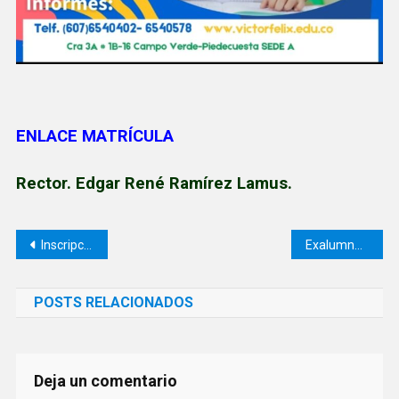
ENLACE MATRÍCULA
Rector. Edgar René Ramírez Lamus.
Navegación
Inscripciones Abiertas para Cupos Escolares 2025
Exalumno se destaca en la UIS con la distinción académica Summa Cum Laude
de
POSTS RELACIONADOS
entradas
Deja un comentario